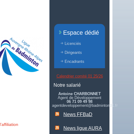
Espace dédié
Licenciés
Dirigeants
Encadrants
Calendrier comité 01 25/26
Notre salarié
Antoine CHARBONNET
Agent de Développement
06 71 09 49 98
agentdeveloppement@badminton01.fr
News FFBaD
affiliation
News ligue AURA