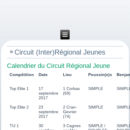
Circuit (Inter)Régional Jeunes
Calendrier du Circuit Régional Jeune
Compétition
Date
Lieu
Poussin(e)s
Benjam
Top Elite 1
17
1 Corbas
SIMPLE
SIMPL
septembre
(69)
2017
Top Elite 2
23
2 Cran-
SIMPLE
SIMPL
septembre
Gevrier
2017
(74)
TIJ 1
30
3 Cagnes
SIMPLE /
SIMPLE