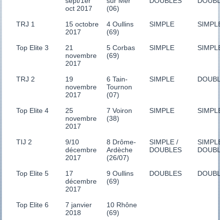
sept/1er
sur Mer
DOUBLES
DOUB
oct 2017
(06)
TRJ 1
15 octobre
4 Oullins
SIMPLE
SIMPL
2017
(69)
Top Elite 3
21
5 Corbas
SIMPLE
SIMPL
novembre
(69)
2017
TRJ 2
19
6 Tain-
SIMPLE
DOUB
novembre
Tournon
2017
(07)
Top Elite 4
25
7 Voiron
SIMPLE
SIMPL
novembre
(38)
2017
TIJ 2
9/10
8 Drôme-
SIMPLE /
SIMPLE
décembre
Ardèche
DOUBLES
DOUB
2017
(26/07)
Top Elite 5
17
9 Oullins
DOUBLES
DOUB
décembre
(69)
2017
Top Elite 6
7 janvier
10 Rhône
2018
(69)