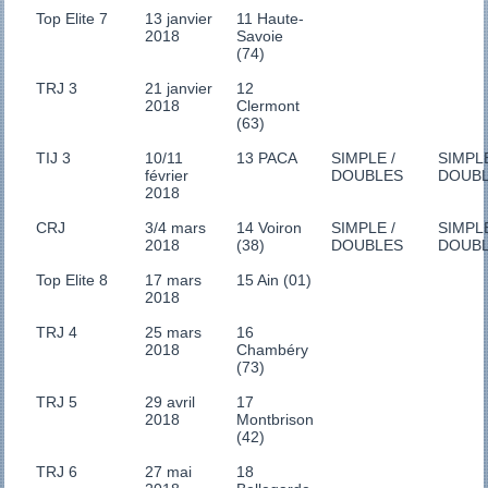
Top Elite 7
13 janvier
11 Haute-
2018
Savoie
(74)
TRJ 3
21 janvier
12
2018
Clermont
(63)
TIJ 3
10/11
13 PACA
SIMPLE /
SIMPLE
février
DOUBLES
DOUB
2018
CRJ
3/4 mars
14 Voiron
SIMPLE /
SIMPLE
2018
(38)
DOUBLES
DOUB
Top Elite 8
17 mars
15 Ain (01)
2018
TRJ 4
25 mars
16
2018
Chambéry
(73)
TRJ 5
29 avril
17
2018
Montbrison
(42)
TRJ 6
27 mai
18