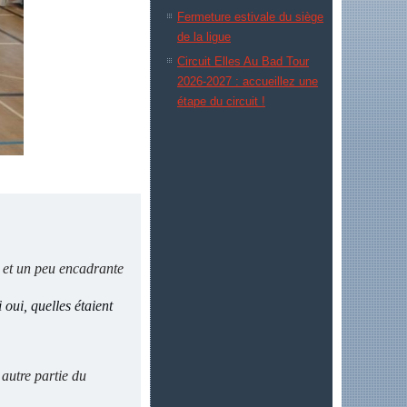
Fermeture estivale du siège
de la ligue
Circuit Elles Au Bad Tour
2026-2027 : accueillez une
étape du circuit !
, et un peu encadrante
oui, quelles étaient
 autre partie du