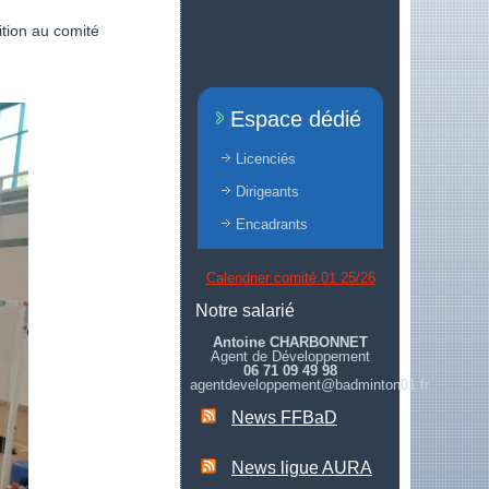
ition au comité
Espace dédié
Licenciés
Dirigeants
Encadrants
Calendrier comité 01 25/26
Notre salarié
Antoine CHARBONNET
Agent de Développement
06 71 09 49 98
agentdeveloppement@badminton01.fr
News FFBaD
News ligue AURA