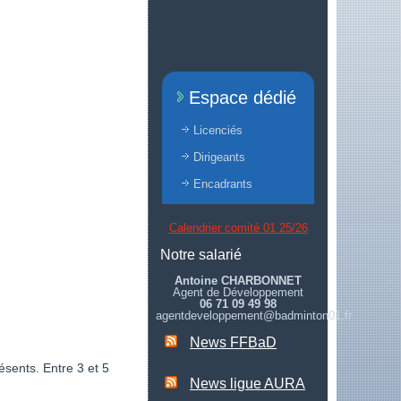
Espace dédié
Licenciés
Dirigeants
Encadrants
Calendrier comité 01 25/26
Notre salarié
Antoine CHARBONNET
Agent de Développement
06 71 09 49 98
agentdeveloppement@badminton01.fr
News FFBaD
ésents. Entre 3 et 5
News ligue AURA