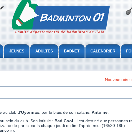
JEUNES
ADULTES
BADNET
CALENDRIER
FO
Nouveau circui
e au club d’
Oyonnax
, par le biais de son salarié,
Antoine
.
u sein du club. Son intitulé :
Bad Cool
. Il est destiné aux personnes r
dizaine de participants chaque jeudi en fin d’après-midi (16h30-18h).
ranco »).