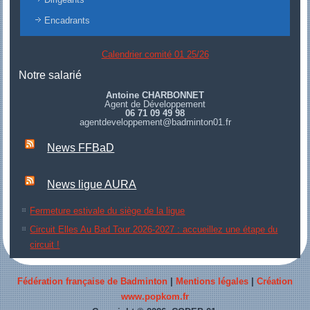
Encadrants
Calendrier comité 01 25/26
Notre salarié
Antoine CHARBONNET
Agent de Développement
06 71 09 49 98
agentdeveloppement@badminton01.fr
News FFBaD
News ligue AURA
Fermeture estivale du siège de la ligue
Circuit Elles Au Bad Tour 2026-2027 : accueillez une étape du
circuit !
Fédération française de Badminton
|
Mentions légales
|
Création
www.popkom.fr