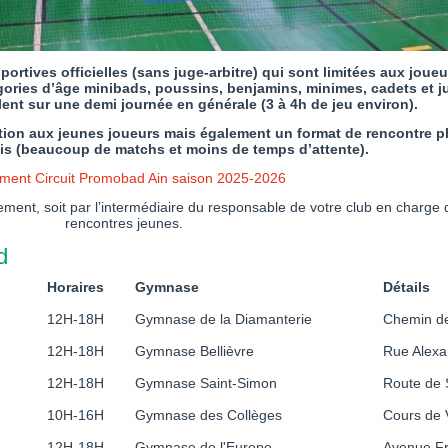
rtives officielles (sans juge-arbitre) qui sont limitées aux joue
gories d’âge minibads, poussins, benjamins, minimes, cadets et ju
ulent sur une demi journée en générale (3 à 4h de jeu environ).
tion aux jeunes joueurs mais également un format de rencontre pl
is (beaucoup de matchs et moins de temps d’attente).
ment Circuit Promobad Ain saison 2025-2026
llement, soit par l’intermédiaire du responsable de votre club en charge 
rencontres jeunes.
d
Horaires
Gymnase
Détails
12H-18H
Gymnase de la Diamanterie
Chemin de
12H-18H
Gymnase Bellièvre
Rue Alexa
12H-18H
Gymnase Saint-Simon
Route de 
10H-16H
Gymnase des Collèges
Cours de 
12H-18H
Gymnase de l'Europe
Avenue Fr