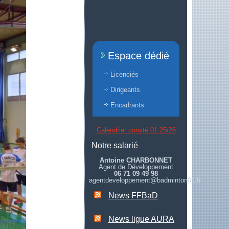
Espace dédié
Licenciés
Dirigeants
Encadrants
Calendrier comité 01 25/26
Notre salarié
Antoine CHARBONNET
Agent de Développement
06 71 09 49 98
agentdeveloppement@badminton01.fr
News FFBaD
News ligue AURA