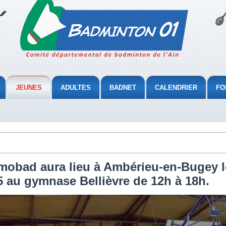
JEUNES
ADULTES
BADNET
CALENDRIER
FO
mobad aura lieu à Ambérieu-en-Bugey l
 au gymnase Bellièvre de 12h à 18h.