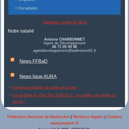
Encadrants
Calendrier comité 01 25/26
Notre salarié
Antoine CHARBONNET
Agent de Développement
06 71 09 49 98
agentdeveloppement@badminton01.fr
News FFBaD
News ligue AURA
Fermeture estivale du siège de la ligue
Circuit Elles Au Bad Tour 2026-2027 : accueillez une étape du
circuit !
Fédération française de Badminton
|
Mentions légales
|
Création
www.popkom.fr