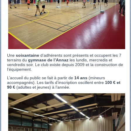
Une
soixantaine
d’adhérents sont présents et occupent les 7
terrains du
gymnase de l’Annaz
les lundis, mercredis et
vendredis soir. Le club existe depuis 2009 et la construction de
l’équipement.
L’accueil du public se fait à partir de
14 ans
(mineurs
accompagnés). Les tarifs d’inscription oscillent entre
100 € et
90 €
(adultes et jeunes) à l’année.