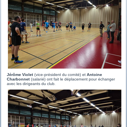
Jérôme Violet
(vice-président du comité) et
Antoine
Charbonnet
(salarié) ont fait le déplacement pour échanger
avec les dirigeants du club.