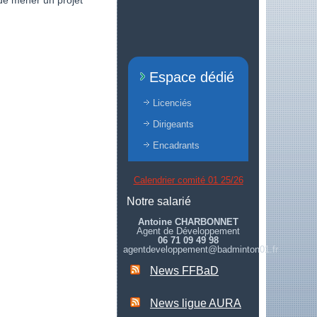
 de mener un projet
Espace dédié
Licenciés
Dirigeants
Encadrants
Calendrier comité 01 25/26
Notre salarié
Antoine CHARBONNET
Agent de Développement
06 71 09 49 98
agentdeveloppement@badminton01.fr
News FFBaD
News ligue AURA