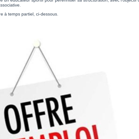
n éducateur sportif pour pérenniser sa structuration, avec l’objectif
associative.
re à temps partiel, ci-dessous.