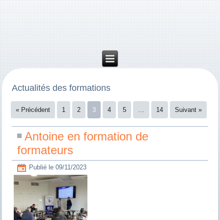
Actualités des formations
« Précédent
1
2
3
4
5
…
14
Suivant »
Antoine en formation de
formateurs
Publié le
09/11/2023