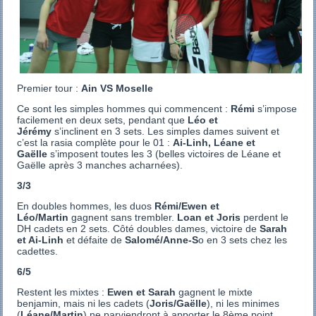
Premier tour :
Ain VS Moselle
Ce sont les simples hommes qui commencent :
Rémi
s’impose
facilement en deux sets, pendant que
Léo et
Jérémy
s’inclinent en 3 sets. Les simples dames suivent et
c’est la rasia complète pour le 01 :
Ai-Linh, Léane et
Gaëlle
s’imposent toutes les 3 (belles victoires de Léane et
Gaëlle après 3 manches acharnées).
3/3
En doubles hommes, les duos
Rémi/Ewen et
Léo/Martin
gagnent sans trembler.
Loan et Joris
perdent le
DH cadets en 2 sets. Côté doubles dames, victoire de
Sarah
et Ai-Linh
et défaite de
Salomé/Anne-S
o en 3 sets chez les
cadettes.
6/5
Restent les mixtes :
Ewen et Sarah
gagnent le mixte
benjamin, mais ni les cadets (
Joris/Gaëlle
), ni les minimes
(
Léane/Martin
) ne parviendront à apporter le 8ème point