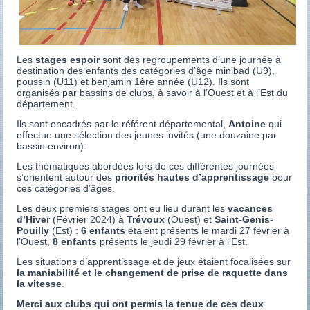
Les
stages espoir
sont des regroupements d’une journée à
destination des enfants des catégories d’âge minibad (U9),
poussin (U11) et benjamin 1ère année (U12). Ils sont
organisés par bassins de clubs, à savoir à l’Ouest et à l’Est du
département.
Ils sont encadrés par le référent départemental,
Antoine
qui
effectue une sélection des jeunes invités (une douzaine par
bassin environ).
Les thématiques abordées lors de ces différentes journées
s’orientent autour des
priorités hautes d’apprentissage
pour
ces catégories d’âges.
Les deux premiers stages ont eu lieu durant les
vacances
d’Hiver
(Février 2024) à
Trévoux
(Ouest) et
Saint-Genis-
Pouilly
(Est) :
6 enfants
étaient présents le mardi 27 février à
l’Ouest,
8 enfants
présents le jeudi 29 février à l’Est.
Les situations d’apprentissage et de jeux étaient focalisées sur
la maniabilité et le changement de prise de raquette dans
la vitesse
.
Merci aux clubs qui ont permis la tenue de ces deux