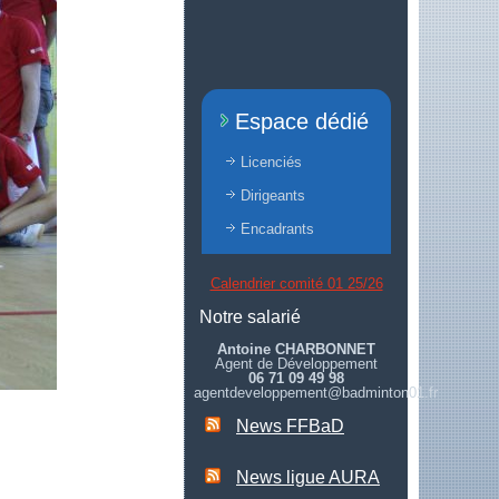
Espace dédié
Licenciés
Dirigeants
Encadrants
Calendrier comité 01 25/26
Notre salarié
Antoine CHARBONNET
Agent de Développement
06 71 09 49 98
agentdeveloppement@badminton01.fr
News FFBaD
News ligue AURA