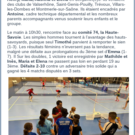
des clubs de Valserhône, Saint-Genis-Pouilly, Trévoux, Villars-
les-Dombes et Montmerle-sur-Saône. Ils étaient encadrés par
Antoine
, cadre technique départemental et les nombreux
parents accompagnants venus soutenir leurs enfants et le
groupe.
Le matin à 10h30, rencontre face au
comité 74, la Haute-
Savoie
. Les simples hommes tournent à l’avantage des hauts-
savoyards, puisque seul
Timothé
parvient à remporter le sien
(1-3). Les résultats féminins n’inversent pas la tendance,
malgré une défaite aux prolongations du 3ème set d’
Emma
(1-
7). Il Sur les doubles, 1 victoire est enregistrée par
Mathilde et
Inès, Maria et Elena
ne passent pas loin en perdant 19 au
3ème.
Défaite 2-10
contre un adversaire très solide qui a
gagné les 4 matchs disputés en 3 sets.