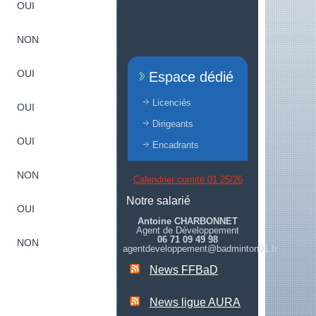
OUI
NON
OUI
Espace dédié
Licenciés
OUI
Dirigeants
OUI
Encadrants
NON
Calendrier comité 01 25/26
Notre salarié
OUI
Antoine CHARBONNET
Agent de Développement
06 71 09 49 98
NON
agentdeveloppement@badminton01.fr
News FFBaD
News ligue AURA