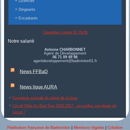
Licenciés
Dirigeants
Encadrants
Calendrier comité 01 25/26
Notre salarié
Antoine CHARBONNET
Agent de Développement
06 71 09 49 98
agentdeveloppement@badminton01.fr
News FFBaD
News ligue AURA
Fermeture estivale du siège de la ligue
Circuit Elles Au Bad Tour 2026-2027 : accueillez une étape du
circuit !
Fédération française de Badminton
|
Mentions légales
|
Création