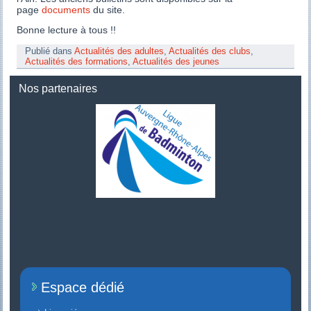
page
documents
du site.
Bonne lecture à tous !!
Publié dans
Actualités des adultes
,
Actualités des clubs
,
Actualités des formations
,
Actualités des jeunes
Nos partenaires
Espace dédié