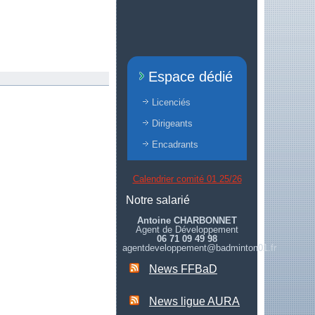
Espace dédié
Licenciés
Dirigeants
Encadrants
Calendrier comité 01 25/26
Notre salarié
Antoine CHARBONNET
Agent de Développement
06 71 09 49 98
agentdeveloppement@badminton01.fr
News FFBaD
News ligue AURA