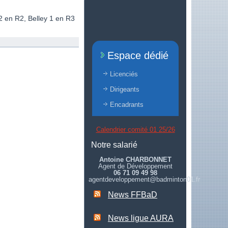
 en R2, Belley 1 en R3
Espace dédié
Licenciés
Dirigeants
Encadrants
Calendrier comité 01 25/26
Notre salarié
Antoine CHARBONNET
Agent de Développement
06 71 09 49 98
agentdeveloppement@badminton01.fr
News FFBaD
News ligue AURA