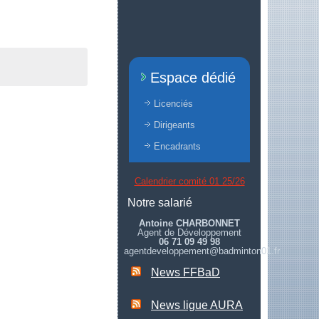
Espace dédié
Licenciés
Dirigeants
Encadrants
Calendrier comité 01 25/26
Notre salarié
Antoine CHARBONNET
Agent de Développement
06 71 09 49 98
agentdeveloppement@badminton01.fr
News FFBaD
News ligue AURA