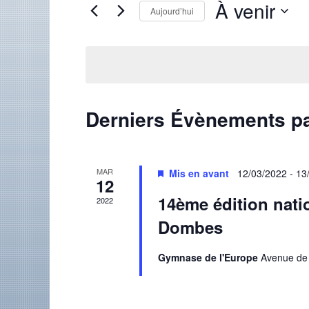
vues
À venir
mot-
Aujourd’hui
Évènements
clé.
Sélectionnez
une
date.
Derniers Évènements p
MAR
Mis en avant
12/03/2022
-
13
12
14ème édition nati
2022
Dombes
Gymnase de l'Europe
Avenue de 