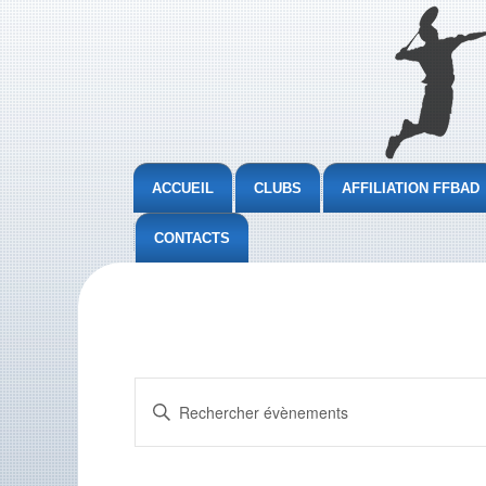
ACCUEIL
CLUBS
AFFILIATION FFBAD
CONTACTS
Recherche
Saisir
et
mot-
clé.
navigation
Rechercher
de
Évènements
par