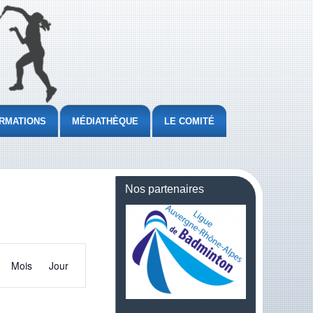
RMATIONS
MÉDIATHÈQUE
LE COMITÉ
Nos partenaires
Navigation
de
Mois
Jour
vues
Évènement