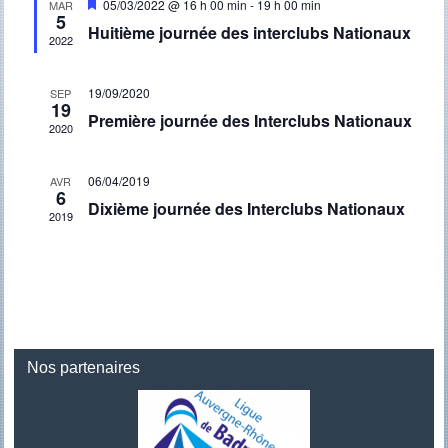
Mis
05/03/2022 @ 16 h 00 min
-
19 h 00 min
MAR
Évènement
5
en
Huitième journée des interclubs Nationaux
avant
2022
19/09/2020
SEP
19
Première journée des Interclubs Nationaux
2020
06/04/2019
AVR
6
Dixième journée des Interclubs Nationaux
2019
Nos partenaires