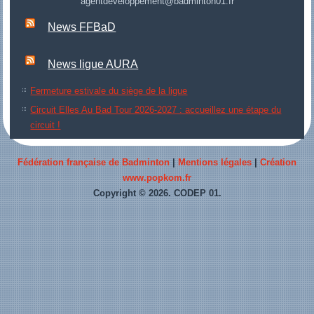
agentdeveloppement@badminton01.fr
News FFBaD
News ligue AURA
Fermeture estivale du siège de la ligue
Circuit Elles Au Bad Tour 2026-2027 : accueillez une étape du
circuit !
Fédération française de Badminton
|
Mentions légales
|
Création
www.popkom.fr
Copyright © 2026. CODEP 01.