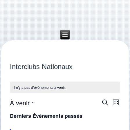
Interclubs Nationaux
Il n’y a pas d’évènements à venir.
À venir
Recherche
Navigat
Recherche
Liste
de
et
Sélectionnez
vues
une
navigation
Derniers Évènements passés
Évène
date.
de
vues