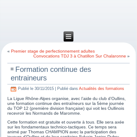
«
Premier stage de perfectionnement adultes
Convocations TDJ 3 à Chatillon Sur Chalaronne
»
Formation continue des
entraineurs
Publié le
30/11/2015
|
Publié dans
Actualités des formations
La Ligue Rhône-Alpes organise, avec l’aide du club d’Oullins,
une formation continue des entraîneurs sur la 5ème journée
du TOP 12 (première division française) qui voit les Oullinois
recevroir les Normands de Maromme.
Cette formation est gratuite et ouverte à tous. Elle sera axée
sur les fondamentaux technico-tactiques. Ce temps sera
animé par Thomas CHAMPION avec la participation des
joueurs d’Oullins et de leur capitaine Sylvain Janier-Dubry.