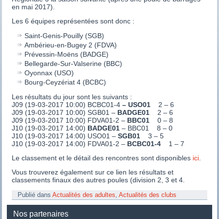
en mai 2017).
Les 6 équipes représentées sont donc :
Saint-Genis-Pouilly (SGB)
Ambérieu-en-Bugey 2 (FDVA)
Prévessin-Moëns (BADGE)
Bellegarde-Sur-Valserine (BBC)
Oyonnax (USO)
Bourg-Ceyzériat 4 (BCBC)
Les résultats du jour sont les suivants :
J09 (19-03-2017 10:00) BCBC01-4
– USO01
2 – 6
J09 (19-03-2017 10:00) SGB01 –
BADGE01
2 – 6
J09 (19-03-2017 10:00) FDVA01-2 –
BBC01
0 – 8
J10 (19-03-2017 14:00)
BADGE01
– BBC01 8 – 0
J10 (19-03-2017 14:00) USO01 –
SGB01
3 – 5
J10 (19-03-2017 14:00) FDVA01-2 –
BCBC01-4
1 – 7
Le classement et le détail des rencontres sont disponibles
ici
.
Vous trouverez également sur ce lien les résultats et
classements finaux des autres poules (division 2, 3 et 4.
Publié dans
Actualités des adultes
,
Actualités des clubs
Nos partenaires