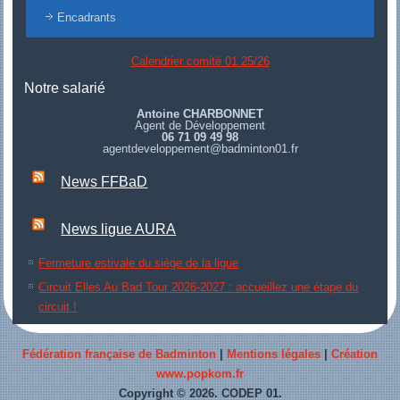
Encadrants
Calendrier comité 01 25/26
Notre salarié
Antoine CHARBONNET
Agent de Développement
06 71 09 49 98
agentdeveloppement@badminton01.fr
News FFBaD
News ligue AURA
Fermeture estivale du siège de la ligue
Circuit Elles Au Bad Tour 2026-2027 : accueillez une étape du
circuit !
Fédération française de Badminton
|
Mentions légales
|
Création
www.popkom.fr
Copyright © 2026. CODEP 01.