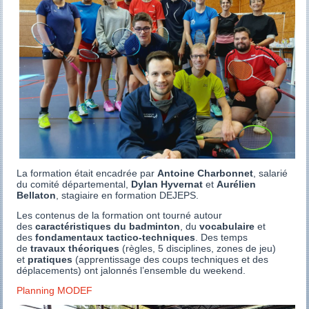
La formation était encadrée par
Antoine Charbonnet
, salarié
du comité départemental,
Dylan Hyvernat
et
Aurélien
Bellaton
, stagiaire en formation DEJEPS.
Les contenus de la formation ont tourné autour
des
caractéristiques du badminton
, du
vocabulaire
et
des
fondamentaux tactico-techniques
. Des temps
de
travaux théoriques
(règles, 5 disciplines, zones de jeu)
et
pratiques
(apprentissage des coups techniques et des
déplacements) ont jalonnés l’ensemble du weekend.
Planning MODEF