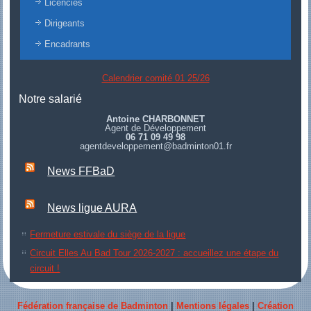
Licenciés
Dirigeants
Encadrants
Calendrier comité 01 25/26
Notre salarié
Antoine CHARBONNET
Agent de Développement
06 71 09 49 98
agentdeveloppement@badminton01.fr
News FFBaD
News ligue AURA
Fermeture estivale du siège de la ligue
Circuit Elles Au Bad Tour 2026-2027 : accueillez une étape du
circuit !
Fédération française de Badminton
|
Mentions légales
|
Création