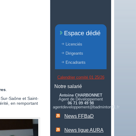
Espace dédié
Licenciés
Dirigeants
Encadrants
Calendrier comité 01 25/26
Notre salarié
res
.
Antoine CHARBONNET
Sur-Saône et Saint-
Agent de Développement
érité, en remportant
06 71 09 49 98
agentdeveloppement@badminton01.fr
News FFBaD
News ligue AURA