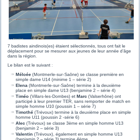
7 badistes aindinois(es) étaient sélectionnés, tous ont fait le
déplacement pour se mesurer aux jeunes de leur année d’âge
dans la région.
Le bilan est le suivant :
Méloée
(Montmerle-sur-Saône) se classe première en
simple dame U14 (minime 1 – série 2)
Elena
(Montmerle-sur-Saône) termine à la deuxième
place en simple dame U13 (benjamine 2 – série 4)
Timéo
(Villars-les-Dombes) et
Marc
(Valserhône) ont
participé à leur premier TER, sans remporter de match en
simple homme U10 (poussin 1 – série 7)
Timothé
(Trévoux) termine à la deuxième place en simple
homme U11 (poussin 2 -série 6)
Alec
(Trévoux) se classe 3ème en simple homme U13
(benjamin 2 – série 3)
Valentin
(Trévoux), également en simple homme U13
(benjamin 2 – série 3) termine 4ème