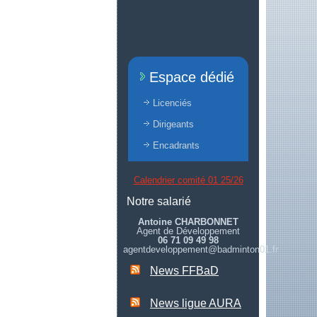
Espace dédié
Licenciés
Dirigeants
Encadrants
Calendrier comité 01 25/26
Notre salarié
Antoine CHARBONNET
Agent de Développement
06 71 09 49 98
agentdeveloppement@badminton01.fr
News FFBaD
News ligue AURA