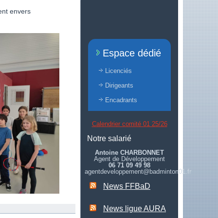
ent envers
Espace dédié
Licenciés
Dirigeants
Encadrants
Calendrier comité 01 25/26
Notre salarié
Antoine CHARBONNET
Agent de Développement
06 71 09 49 98
agentdeveloppement@badminton01.fr
News FFBaD
News ligue AURA