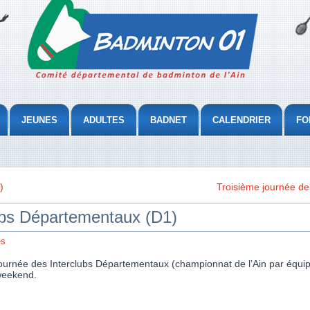
JEUNES
ADULTES
BADNET
CALENDRIER
FO
)
Troisième journée de
ubs Départementaux (D1)
es
journée des Interclubs Départementaux (championnat de l’Ain par équip
 weekend.