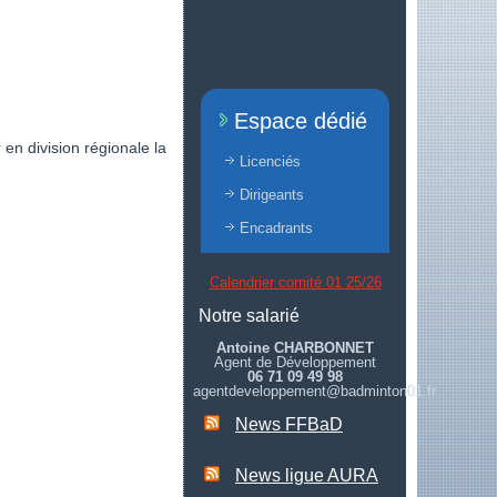
Espace dédié
en division régionale la
Licenciés
Dirigeants
.
Encadrants
Calendrier comité 01 25/26
Notre salarié
Antoine CHARBONNET
Agent de Développement
06 71 09 49 98
agentdeveloppement@badminton01.fr
News FFBaD
News ligue AURA