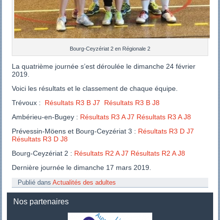
Bourg-Ceyzériat 2 en Régionale 2
La quatrième journée s’est déroulée le dimanche 24 février
2019.
Voici les résultats et le classement de chaque équipe.
Trévoux :
Résultats R3 B J7
Résultats R3 B J8
Ambérieu-en-Bugey :
Résultats R3 A J7
Résultats R3 A J8
Prévessin-Möens et Bourg-Ceyzériat 3 :
Résultats R3 D J7
Résultats R3 D J8
Bourg-Ceyzériat 2 :
Résultats R2 A J7
Résultats R2 A J8
Dernière journée le dimanche 17 mars 2019.
Publié dans
Actualités des adultes
Nos partenaires