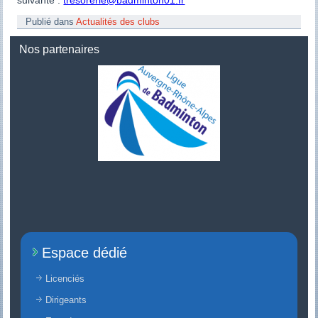
suivante :
tresorerie@badminton01.fr
Publié dans
Actualités des clubs
Nos partenaires
Espace dédié
Licenciés
Dirigeants