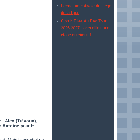
Fermeture estivale du siège
de la ligue
Circuit Elles Au Bad Tour
2026-2027 : accueillez une
étape du circuit !
e :
Alec (Trévoux),
ar
Antoine
pour le
s). Mais l’essentiel ne