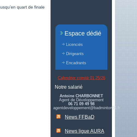
 jusqu’en quart de finale
Espace dédié
Licenciés
Dirigeants
Encadrants
Calendrier comité 01 25/26
Notre salarié
Antoine CHARBONNET
Agent de Développement
06 71 09 49 98
agentdeveloppement@badminton01.fr
News FFBaD
News ligue AURA