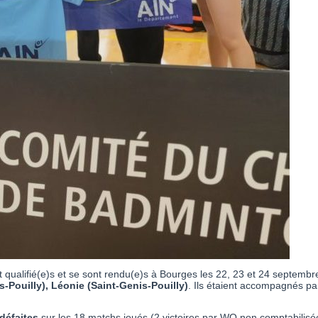
 qualifié(e)s et se sont rendu(e)s à Bourges les 22, 23 et 24 septembr
Pouilly), Léonie (Saint-Genis-Pouilly)
. Ils étaient accompagnés p
 défaites
sur les 18 matchs joués (2 victoires par WO non comptabilisée