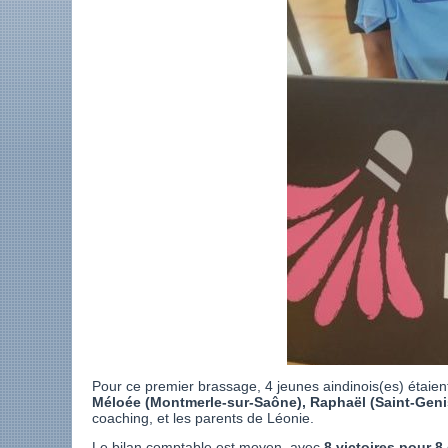
Pour ce premier brassage, 4 jeunes aindinois(es) étaient
Méloée (Montmerle-sur-Saône), Raphaël (Saint-Genis-
coaching, et les parents de Léonie.
Le bilan comptable est moyen, avec
8 victoires pour 8