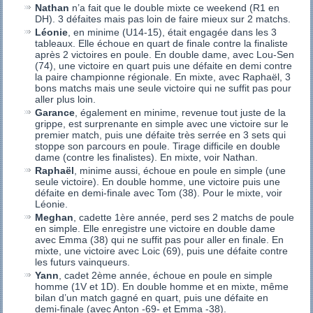
Nathan
n’a fait que le double mixte ce weekend (R1 en
DH). 3 défaites mais pas loin de faire mieux sur 2 matchs.
Léonie
, en minime (U14-15), était engagée dans les 3
tableaux. Elle échoue en quart de finale contre la finaliste
après 2 victoires en poule. En double dame, avec Lou-Sen
(74), une victoire en quart puis une défaite en demi contre
la paire championne régionale. En mixte, avec Raphaël, 3
bons matchs mais une seule victoire qui ne suffit pas pour
aller plus loin.
Garance
, également en minime, revenue tout juste de la
grippe, est surprenante en simple avec une victoire sur le
premier match, puis une défaite très serrée en 3 sets qui
stoppe son parcours en poule. Tirage difficile en double
dame (contre les finalistes). En mixte, voir Nathan.
Raphaël
, minime aussi, échoue en poule en simple (une
seule victoire). En double homme, une victoire puis une
défaite en demi-finale avec Tom (38). Pour le mixte, voir
Léonie.
Meghan
, cadette 1ère année, perd ses 2 matchs de poule
en simple. Elle enregistre une victoire en double dame
avec Emma (38) qui ne suffit pas pour aller en finale. En
mixte, une victoire avec Loic (69), puis une défaite contre
les futurs vainqueurs.
Yann
, cadet 2ème année, échoue en poule en simple
homme (1V et 1D). En double homme et en mixte, même
bilan d’un match gagné en quart, puis une défaite en
demi-finale (avec Anton -69- et Emma -38).