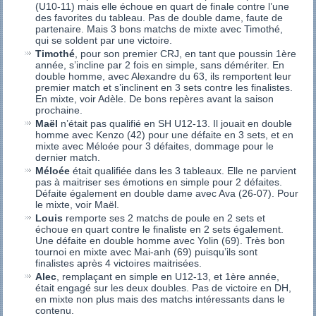
(U10-11) mais elle échoue en quart de finale contre l’une
des favorites du tableau. Pas de double dame, faute de
partenaire. Mais 3 bons matchs de mixte avec Timothé,
qui se soldent par une victoire.
Timothé
, pour son premier CRJ, en tant que poussin 1ère
année, s’incline par 2 fois en simple, sans démériter. En
double homme, avec Alexandre du 63, ils remportent leur
premier match et s’inclinent en 3 sets contre les finalistes.
En mixte, voir Adèle. De bons repères avant la saison
prochaine.
Maël
n’était pas qualifié en SH U12-13. Il jouait en double
homme avec Kenzo (42) pour une défaite en 3 sets, et en
mixte avec Méloée pour 3 défaites, dommage pour le
dernier match.
Méloée
était qualifiée dans les 3 tableaux. Elle ne parvient
pas à maitriser ses émotions en simple pour 2 défaites.
Défaite également en double dame avec Ava (26-07). Pour
le mixte, voir Maël.
Louis
remporte ses 2 matchs de poule en 2 sets et
échoue en quart contre le finaliste en 2 sets également.
Une défaite en double homme avec Yolin (69). Très bon
tournoi en mixte avec Mai-anh (69) puisqu’ils sont
finalistes après 4 victoires maitrisées.
Alec
, remplaçant en simple en U12-13, et 1ère année,
était engagé sur les deux doubles. Pas de victoire en DH,
en mixte non plus mais des matchs intéressants dans le
contenu.