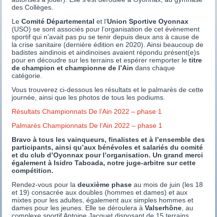
des Collèges.
Le
Comité Départemental
et l’
Union Sportive Oyonnax
(USO) se sont associés pour l’organisation de cet évènement
sportif qui n’avait pas pu se tenir depuis deux ans à cause de
la crise sanitaire (dernière édition en 2020). Ainsi beaucoup de
badistes aindinois et aindinoises avaient répondu présent(e)s
pour en découdre sur les terrains et espérer remporter le
titre
de champion et championne de l’Ain
dans chaque
catégorie.
Vous trouverez ci-dessous les résultats et le palmarès de cette
journée, ainsi que les photos de tous les podiums.
Résultats Championnats De l’Ain 2022 – phase 1
Palmarès Championnats De l’Ain 2022 – phase 1
Bravo à tous les vainqueurs, finalistes et à l’ensemble des
participants, ainsi qu’aux bénévoles et salariés du comité
et du club d’Oyonnax pour l’organisation. Un grand merci
également à Isidro Taboada, notre juge-arbitre sur cette
compétition.
Rendez-vous pour la
deuxième phase
au mois de juin (les 18
et 19) consacrée aux doubles (hommes et dames) et aux
mixtes pour les adultes, également aux simples hommes et
dames pour les jeunes. Elle se déroulera à
Valserhône
, au
complexe sportif Antoine Jacquet disposant de 15 terrains.