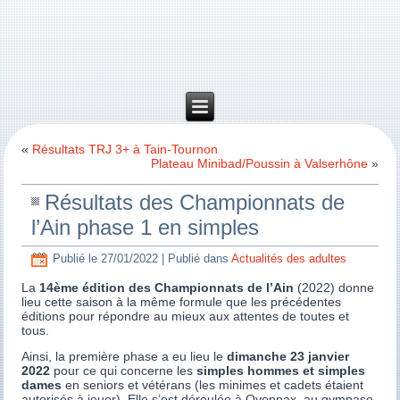
«
Résultats TRJ 3+ à Tain-Tournon
Plateau Minibad/Poussin à Valserhône
»
Résultats des Championnats de
l’Ain phase 1 en simples
Publié le
27/01/2022
|
Publié dans
Actualités des adultes
La
14ème édition des Championnats de l’Ain
(2022) donne
lieu cette saison à la même formule que les précédentes
éditions pour répondre au mieux aux attentes de toutes et
tous.
Ainsi, la première phase a eu lieu le
dimanche 23 janvier
2022
pour ce qui concerne les
simples hommes et simples
dames
en seniors et vétérans (les minimes et cadets étaient
autorisés à jouer). Elle s’est déroulée à Oyonnax, au gymnase