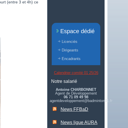
urt (entre 3 et 4h) ce
Espace dédié
Licenciés
Dirigeants
Encadrants
Calendrier comité 01 25/26
Notre salarié
Antoine CHARBONNET
Agent de Développement
06 71 09 49 98
agentdeveloppement@badminton01.fr
News FFBaD
News ligue AURA