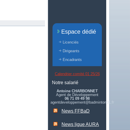
Espace dédié
Licenciés
Dirigeants
Encadrants
Calendrier comité 01 25/26
Notre salarié
Antoine CHARBONNET
Agent de Développement
06 71 09 49 98
agentdeveloppement@badminton01.fr
News FFBaD
News ligue AURA