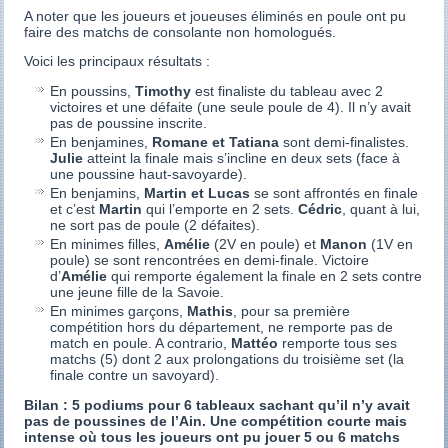
A noter que les joueurs et joueuses éliminés en poule ont pu
faire des matchs de consolante non homologués.
Voici les principaux résultats :
En poussins,
Timothy
est finaliste du tableau avec 2
victoires et une défaite (une seule poule de 4). Il n’y avait
pas de poussine inscrite.
En benjamines,
Romane et Tatiana
sont demi-finalistes.
Julie
atteint la finale mais s’incline en deux sets (face à
une poussine haut-savoyarde).
En benjamins,
Martin et Lucas
se sont affrontés en finale
et c’est
Martin
qui l’emporte en 2 sets.
Cédric
, quant à lui,
ne sort pas de poule (2 défaites).
En minimes filles,
Amélie
(2V en poule) et
Manon
(1V en
poule) se sont rencontrées en demi-finale. Victoire
d’
Amélie
qui remporte également la finale en 2 sets contre
une jeune fille de la Savoie.
En minimes garçons,
Mathis
, pour sa première
compétition hors du département, ne remporte pas de
match en poule. A contrario,
Mattéo
remporte tous ses
matchs (5) dont 2 aux prolongations du troisième set (la
finale contre un savoyard).
Bilan : 5 podiums pour 6 tableaux sachant qu’il n’y avait
pas de poussines de l’Ain. Une compétition courte mais
intense où tous les joueurs ont pu jouer 5 ou 6 matchs