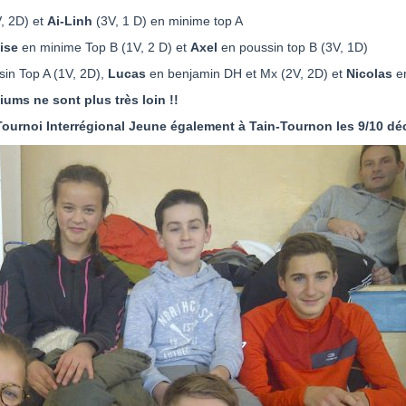
, 2D) et
Ai-Linh
(3V, 1 D) en minime top A
ise
en minime Top B (1V, 2 D) et
Axel
en poussin top B (3V, 1D)
in Top A (1V, 2D),
Lucas
en benjamin DH et Mx (2V, 2D) et
Nicolas
en
iums ne sont plus très loin !!
 Tournoi Interrégional Jeune également à Tain-Tournon les 9/10 d