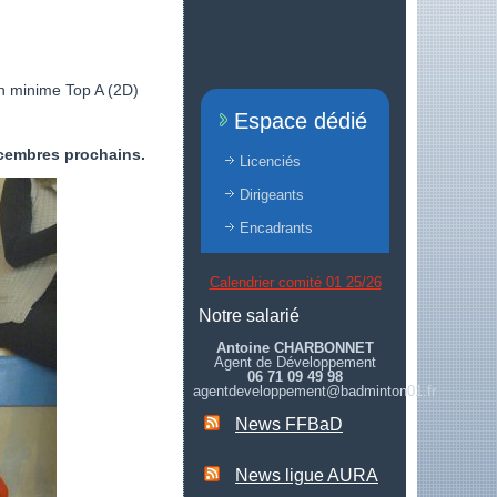
 minime Top A (2D)
Espace dédié
écembres prochains.
Licenciés
Dirigeants
Encadrants
Calendrier comité 01 25/26
Notre salarié
Antoine CHARBONNET
Agent de Développement
06 71 09 49 98
agentdeveloppement@badminton01.fr
News FFBaD
News ligue AURA