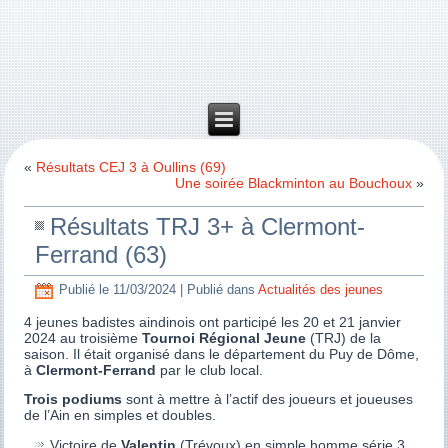
«
Résultats CEJ 3 à Oullins (69)
Une soirée Blackminton au Bouchoux
»
Résultats TRJ 3+ à Clermont-
Ferrand (63)
Publié le
11/03/2024
|
Publié dans
Actualités des jeunes
4 jeunes badistes aindinois ont participé les 20 et 21 janvier
2024 au troisième
Tournoi Régional Jeune
(TRJ) de la
saison. Il était organisé dans le département du Puy de Dôme,
à
Clermont-Ferrand
par le club local.
Trois podiums
sont à mettre à l’actif des joueurs et joueuses
de l’Ain en simples et doubles.
Victoire de
Valentin
(Trévoux) en simple homme série 3