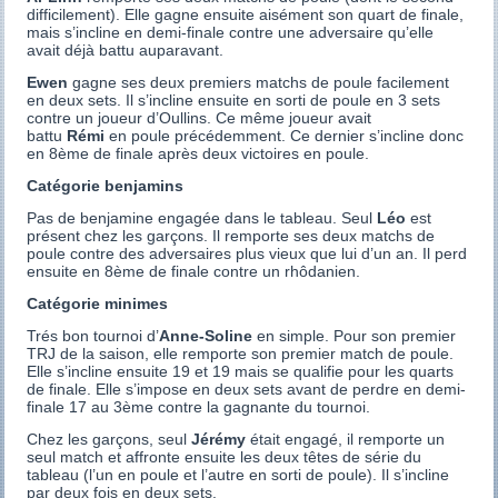
difficilement). Elle gagne ensuite aisément son quart de finale,
mais s’incline en demi-finale contre une adversaire qu’elle
avait déjà battu auparavant.
Ewen
gagne ses deux premiers matchs de poule facilement
en deux sets. Il s’incline ensuite en sorti de poule en 3 sets
contre un joueur d’Oullins. Ce même joueur avait
battu
Rémi
en poule précédemment. Ce dernier s’incline donc
en 8ème de finale après deux victoires en poule.
Catégorie benjamins
Pas de benjamine engagée dans le tableau. Seul
Léo
est
présent chez les garçons. Il remporte ses deux matchs de
poule contre des adversaires plus vieux que lui d’un an. Il perd
ensuite en 8ème de finale contre un rhôdanien.
Catégorie minimes
Trés bon tournoi d’
Anne-Soline
en simple. Pour son premier
TRJ de la saison, elle remporte son premier match de poule.
Elle s’incline ensuite 19 et 19 mais se qualifie pour les quarts
de finale. Elle s’impose en deux sets avant de perdre en demi-
finale 17 au 3ème contre la gagnante du tournoi.
Chez les garçons, seul
Jérémy
était engagé, il remporte un
seul match et affronte ensuite les deux têtes de série du
tableau (l’un en poule et l’autre en sorti de poule). Il s’incline
par deux fois en deux sets.