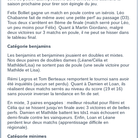
saison prochaine pour tirer son épingle du jeu.
Felix Bolliet gagne un match en poule contre un isérois. Léo
Chabanne fait de même avec une petite perf’ au passage (D3).
Tous deux s’arrêtent en 8ème de finale (match serré pour Léo,
un peu moins pour Félix). Quant à Martin Giordano, malgré
deux victoires sur 3 matchs en poule, il ne peut se hisser dans
le tableau final.
Catégorie benjamins
Les benjamins et benjamines jouaient en doubles et mixtes.
Nos deux paires de doubles dames (Léane/Célia et
Mathilde/Lisa) ne sortent pas de poule (une seule victoire pour
Mathilde et Lisa).
Rémi Legros et Tom Berteaux remportent le tournoi sans avoir
été inquiétés (aucun set perdu). Quant à Damien et Loan, ils
réalisent deux matchs serrés au niveau du score (19 et 16)
sans pouvoir inverser la tendance en fin de set.
En mixte, 3 paires engagées : meilleur résultat pour Rémi et
Célia qui se hissent jusqu’en finale avec 3 victoires et de belles
perfs. Damien et Mathilde battent les tds1 mais échouent en
demi-finale contre les vainqueurs. Enfin, Loan et Léane
perdent leur deux matchs (apprentissage difficile en
régionale).
Catégorie minimes