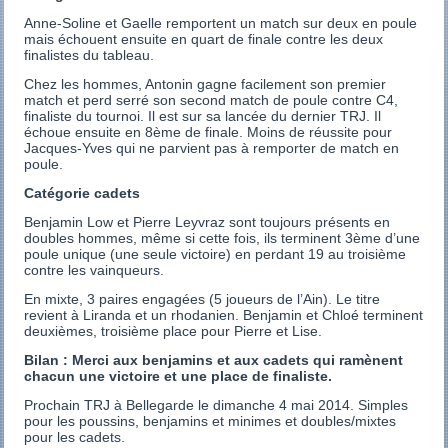
Anne-Soline et Gaelle remportent un match sur deux en poule
mais échouent ensuite en quart de finale contre les deux
finalistes du tableau.
Chez les hommes, Antonin gagne facilement son premier
match et perd serré son second match de poule contre C4,
finaliste du tournoi. Il est sur sa lancée du dernier TRJ. Il
échoue ensuite en 8ème de finale. Moins de réussite pour
Jacques-Yves qui ne parvient pas à remporter de match en
poule.
Catégorie cadets
Benjamin Low et Pierre Leyvraz sont toujours présents en
doubles hommes, même si cette fois, ils terminent 3ème d’une
poule unique (une seule victoire) en perdant 19 au troisième
contre les vainqueurs.
En mixte, 3 paires engagées (5 joueurs de l’Ain). Le titre
revient à Liranda et un rhodanien. Benjamin et Chloé terminent
deuxièmes, troisième place pour Pierre et Lise.
Bilan : Merci aux benjamins et aux cadets qui ramènent
chacun une victoire et une place de finaliste.
Prochain TRJ à Bellegarde le dimanche 4 mai 2014. Simples
pour les poussins, benjamins et minimes et doubles/mixtes
pour les cadets.