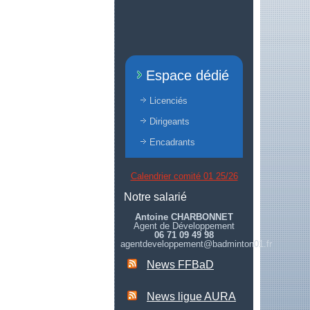
Espace dédié
Licenciés
Dirigeants
Encadrants
Calendrier comité 01 25/26
Notre salarié
Antoine CHARBONNET
Agent de Développement
06 71 09 49 98
agentdeveloppement@badminton01.fr
News FFBaD
News ligue AURA