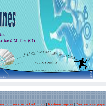
ération française de Badminton
|
Mentions légales
|
Création www.popko