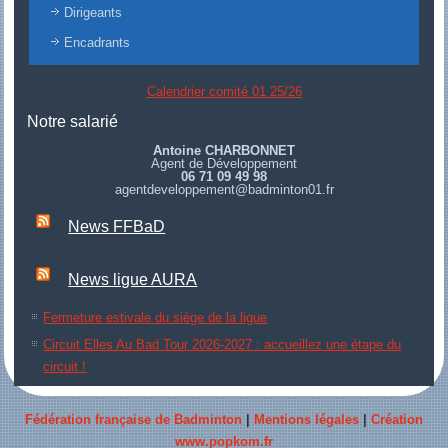
Dirigeants
Encadrants
Calendrier comité 01 25/26
Notre salarié
Antoine CHARBONNET
Agent de Développement
06 71 09 49 98
agentdeveloppement@badminton01.fr
News FFBaD
News ligue AURA
Fermeture estivale du siège de la ligue
Circuit Elles Au Bad Tour 2026-2027 : accueillez une étape du
circuit !
Fédération française de Badminton
|
Mentions légales
|
Création
www.popkom.fr