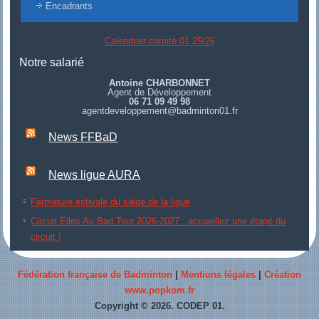
Encadrants
Calendrier comité 01 25/26
Notre salarié
Antoine CHARBONNET
Agent de Développement
06 71 09 49 98
agentdeveloppement@badminton01.fr
News FFBaD
News ligue AURA
Fermeture estivale du siège de la ligue
Circuit Elles Au Bad Tour 2026-2027 : accueillez une étape du
circuit !
Fédération française de Badminton
|
Mentions légales
|
Création
www.popkom.fr
Copyright © 2026. CODEP 01.