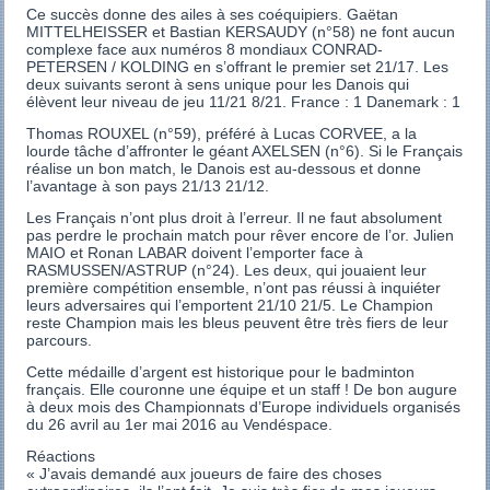
Ce succès donne des ailes à ses coéquipiers. Gaëtan
MITTELHEISSER et Bastian KERSAUDY (n°58) ne font aucun
complexe face aux numéros 8 mondiaux CONRAD-
PETERSEN / KOLDING en s’offrant le premier set 21/17. Les
deux suivants seront à sens unique pour les Danois qui
élèvent leur niveau de jeu 11/21 8/21. France : 1 Danemark : 1
Thomas ROUXEL (n°59), préféré à Lucas CORVEE, a la
lourde tâche d’affronter le géant AXELSEN (n°6). Si le Français
réalise un bon match, le Danois est au-dessous et donne
l’avantage à son pays 21/13 21/12.
Les Français n’ont plus droit à l’erreur. Il ne faut absolument
pas perdre le prochain match pour rêver encore de l’or. Julien
MAIO et Ronan LABAR doivent l’emporter face à
RASMUSSEN/ASTRUP (n°24). Les deux, qui jouaient leur
première compétition ensemble, n’ont pas réussi à inquiéter
leurs adversaires qui l’emportent 21/10 21/5. Le Champion
reste Champion mais les bleus peuvent être très fiers de leur
parcours.
Cette médaille d’argent est historique pour le badminton
français. Elle couronne une équipe et un staff ! De bon augure
à deux mois des Championnats d’Europe individuels organisés
du 26 avril au 1er mai 2016 au Vendéspace.
Réactions
« J’avais demandé aux joueurs de faire des choses