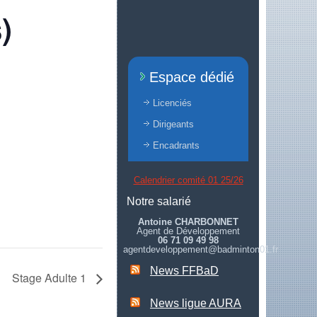
)
Espace dédié
Licenciés
Dirigeants
Encadrants
Calendrier comité 01 25/26
Notre salarié
Antoine CHARBONNET
Agent de Développement
06 71 09 49 98
agentdeveloppement@badminton01.fr
News FFBaD
Stage Adulte 1
News ligue AURA