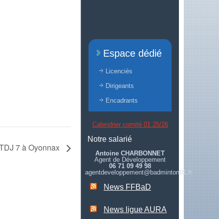
Espace dédié
Licenciés
Dirigeants
Encadrants
Calendrier comité 01 25/26
Notre salarié
TDJ 7 à Oyonnax
Antoine CHARBONNET
Agent de Développement
06 71 09 49 98
agentdeveloppement@badminton01.fr
News FFBaD
News ligue AURA