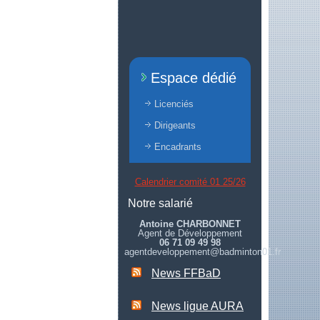
Espace dédié
Licenciés
Dirigeants
Encadrants
Calendrier comité 01 25/26
Notre salarié
Antoine CHARBONNET
Agent de Développement
06 71 09 49 98
agentdeveloppement@badminton01.fr
News FFBaD
News ligue AURA