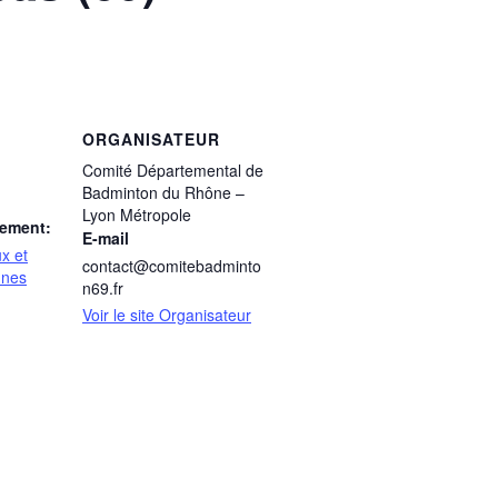
ORGANISATEUR
Comité Départemental de
Badminton du Rhône –
Lyon Métropole
nement:
E-mail
x et
contact@comitebadminto
unes
n69.fr
Voir le site Organisateur