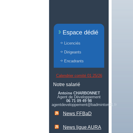
Espace dédié
Licenciés
Dirigeants
Encadrants
Calendrier comité 01 25/26
Notre salarié
Antoine CHARBONNET
Agent de Développement
06 71 09 49 98
agentdeveloppement@badminton01.fr
News FFBaD
News ligue AURA